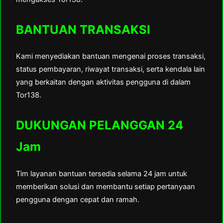
BANTUAN TRANSAKSI
Kami menyediakan bantuan mengenai proses transaksi,
status pembayaran, riwayat transaksi, serta kendala lain
yang berkaitan dengan aktivitas pengguna di dalam
Tor138.
DUKUNGAN PELANGGAN 24
Jam
Tim layanan bantuan tersedia selama 24 jam untuk
memberikan solusi dan membantu setiap pertanyaan
pengguna dengan cepat dan ramah.