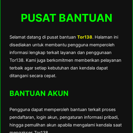
PUSAT BANTUAN
Selamat datang di pusat bantuan
Tor138
. Halaman ini
disediakan untuk membantu pengguna memperoleh
informasi lengkap terkait layanan dan penggunaan
Tor138. Kami juga berkomitmen memberikan pelayanan
terbaik agar setiap kebutuhan dan kendala dapat
ditangani secara cepat.
BANTUAN AKUN
Pengguna dapat memperoleh bantuan terkait proses
pendaftaran, login akun, pengaturan informasi pribadi,
hingga pemulihan akun apabila mengalami kendala saat
mengakses Tor138.